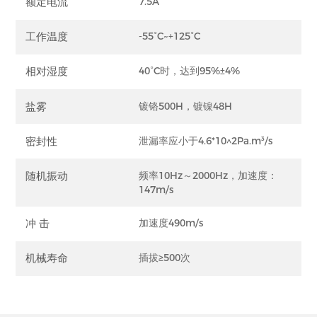
额定电流
7.5A
工作温度
-55°C~+125°C
相对湿度
40°C时，达到95%±4%
盐雾
镀铬500H，镀镍48H
密封性
泄漏率应小于4.6*10^2Pa.m³/s
随机振动
频率10Hz～2000Hz，加速度：
147m/s
冲 击
加速度490m/s
机械寿命
插拔≥500次