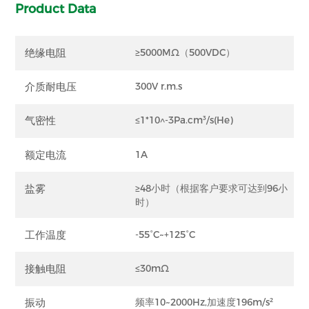
Product Data
绝缘电阻
≥5000MΩ（500VDC）
介质耐电压
300V r.m.s
气密性
≤1*10^-3Pa.cm³/s(He)
额定电流
1A
盐雾
≥48小时（根据客户要求可达到96小
时）
工作温度
-55°C~+125°C
接触电阻
≤30mΩ
振动
频率10~2000Hz,加速度196m/s²