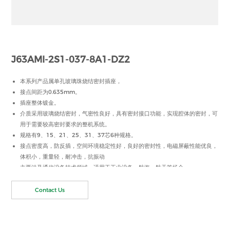
J63AMI-2S1-037-8A1-DZ2
本系列产品属单孔玻璃珠烧结密封插座，
接点间距为0.635mm。
插座整体镀金。
介质采用玻璃烧结密封，气密性良好，具有密封接口功能，实现腔体的密封，可
用于需要较高密封要求的整机系统。
规格有9、15、21、25、31、37芯6种规格。
接点密度高，防反插，空间环境稳定性好，良好的密封性，电磁屏蔽性能优良，
体积小，重量轻，耐冲击，抗振动
主要涉及通信设备技术领域，适用于工业设备、航海、航天等场合。
本系列产品可根据客户要求定制。
Contact Us