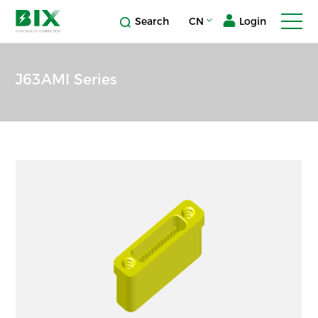
Search
CN
Login
J63AMI Series