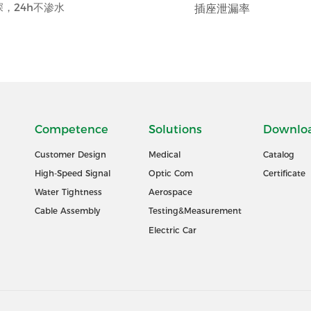
深，24h不渗水
插座泄漏率
Competence
Solutions
Downlo
Customer Design
Medical
Catalog
High-Speed Signal
Optic Com
Certificate
Water Tightness
Aerospace
Cable Assembly
Testing&Measurement
Electric Car