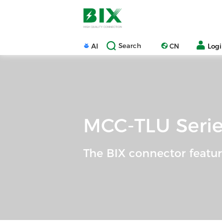
Search
AI
CN
Log
MCC-TLU Serie
The BIX connector featu