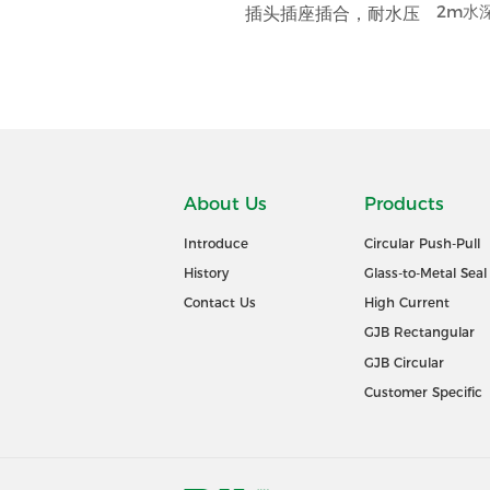
插头插座插合，耐水压
2m水
About Us
Products
Introduce
Circular Push-Pull
History
Glass-to-Metal Seal
Contact Us
High Current
GJB Rectangular
GJB Circular
Customer Specific