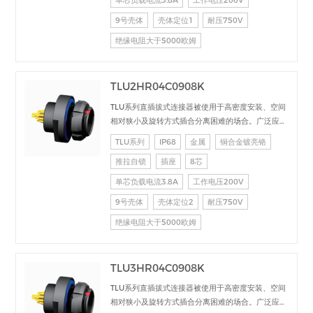
单芯负载电流3.8A
工作电压200V
9号壳体
壳体定位1
耐压750V
绝缘电阻大于5000欧姆
TLU2HR04C0908K
TLU系列直插拔式连接器被使用于高密度安装、空间
相对狭小及旋转方式插合分离困难的场合。广泛应用
于电台设备、加固计算机、医疗设备、测试检测设
TLU系列
IP68
金属
铜合金镀亮铬
备、音频视频设备、数据采集、工业控制等场合的交
推拉自锁
插座
8芯
直流、高速、射频、光纤等的信号连接传输。
单芯负载电流3.8A
工作电压200V
9号壳体
壳体定位2
耐压750V
绝缘电阻大于5000欧姆
TLU3HR04C0908K
TLU系列直插拔式连接器被使用于高密度安装、空间
相对狭小及旋转方式插合分离困难的场合。广泛应用