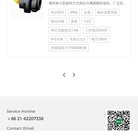
相对狭小及旋转方式插合分离困难的场合。广泛应用
于电台设备、加固计算机、医疗设备、测试检测设
TLU系列
IP68
金属
铜合金镀亮铬
备、音频视频设备、数据采集、工业控制等场合的交
推拉自锁
插座
12芯
直流、高速、射频、光纤等的信号连接传输。
单芯负载电流1.8A
工作电压200V
9号壳体
壳体定位2
耐压750V
绝缘电阻大于5000欧姆
Service Hotline
＋86 21-62207338
Contact Email
sales@bix-china.com