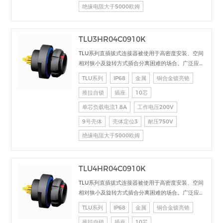
绝缘电阻大于5000欧姆
TLU3HR04C0910K
TLU系列直插拔式连接器被使用于高密度安装、空间
相对狭小及旋转方式插合分离困难的场合。广泛应用
于电台设备、加固计算机、医疗设备、测试检测设
TLU系列
IP68
金属
铜合金镀亮铬
备、音频视频设备、数据采集、工业控制等场合的交
推拉自锁
插座
10芯
直流、高速、射频、光纤等的信号连接传输。
单芯负载电流1.8A
工作电压200V
9号壳体
壳体定位3
耐压750V
绝缘电阻大于5000欧姆
TLU4HR04C0910K
TLU系列直插拔式连接器被使用于高密度安装、空间
相对狭小及旋转方式插合分离困难的场合。广泛应用
于电台设备、加固计算机、医疗设备、测试检测设
TLU系列
IP68
金属
铜合金镀亮铬
备、音频视频设备、数据采集、工业控制等场合的交
推拉自锁
插座
10芯
直流、高速、射频、光纤等的信号连接传输。