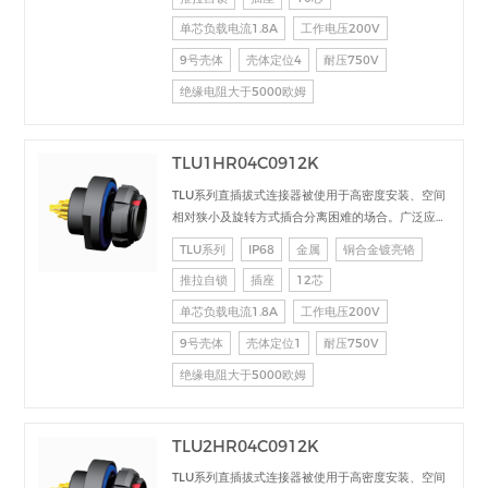
单芯负载电流1.8A
工作电压200V
9号壳体
壳体定位4
耐压750V
绝缘电阻大于5000欧姆
TLU1HR04C0912K
TLU系列直插拔式连接器被使用于高密度安装、空间
相对狭小及旋转方式插合分离困难的场合。广泛应用
于电台设备、加固计算机、医疗设备、测试检测设
TLU系列
IP68
金属
铜合金镀亮铬
备、音频视频设备、数据采集、工业控制等场合的交
推拉自锁
插座
12芯
直流、高速、射频、光纤等的信号连接传输。
单芯负载电流1.8A
工作电压200V
9号壳体
壳体定位1
耐压750V
绝缘电阻大于5000欧姆
TLU2HR04C0912K
TLU系列直插拔式连接器被使用于高密度安装、空间