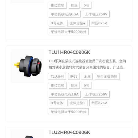
推拉自锁
插座
5芯
直流、高速、射频、光纤等的信号连接传输。
单芯负载电流6.3A
工作电压250V
9号壳体
壳体定位4
耐压875V
绝缘电阻大于5000欧姆
TLU1HR04C0906K
TLU系列直插拔式连接器被使用于高密度安装、空间
相对狭小及旋转方式插合分离困难的场合。广泛应用
于电台设备、加固计算机、医疗设备、测试检测设
TLU系列
IP68
金属
铜合金镀亮铬
备、音频视频设备、数据采集、工业控制等场合的交
推拉自锁
插座
6芯
直流、高速、射频、光纤等的信号连接传输。
单芯负载电流3.8A
工作电压250V
9号壳体
壳体定位1
耐压875V
绝缘电阻大于5000欧姆
TLU2HR04C0906K