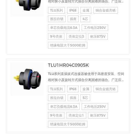
相对狭小及旋转方式插合分离困难的场合。广泛应用
于电台设备、加固计算机、医疗设备、测试检测设
TLU系列
IP68
金属
铜合金镀亮铬
备、音频视频设备、数据采集、工业控制等场合的交
推拉自锁
插座
4芯
直流、高速、射频、光纤等的信号连接传输。
单芯负载电流6.3A
工作电压250V
9号壳体
壳体定位3
耐压875V
绝缘电阻大于5000欧姆
TLU1HR04C0905K
TLU系列直插拔式连接器被使用于高密度安装、空间
相对狭小及旋转方式插合分离困难的场合。广泛应用
于电台设备、加固计算机、医疗设备、测试检测设
TLU系列
IP68
金属
铜合金镀亮铬
备、音频视频设备、数据采集、工业控制等场合的交
推拉自锁
插座
5芯
直流、高速、射频、光纤等的信号连接传输。
单芯负载电流6.3A
工作电压250V
9号壳体
壳体定位1
耐压875V
绝缘电阻大于5000欧姆