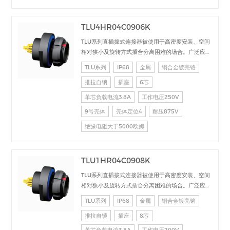
TLU4HR04C0906K
TLU系列直插拔式连接器被使用于高密度安装、空间
相对狭小及旋转方式插合分离困难的场合。广泛应用
于电台设备、加固计算机、医疗设备、测试检测设
TLU系列
IP68
金属
铜合金镀亮铬
备、音频视频设备、数据采集、工业控制等场合的交
推拉自锁
插座
6芯
直流、高速、射频、光纤等的信号连接传输。
单芯负载电流3.8A
工作电压250V
9号壳体
壳体定位4
耐压875V
绝缘电阻大于5000欧姆
TLU1HR04C0908K
TLU系列直插拔式连接器被使用于高密度安装、空间
相对狭小及旋转方式插合分离困难的场合。广泛应用
于电台设备、加固计算机、医疗设备、测试检测设
TLU系列
IP68
金属
铜合金镀亮铬
备、音频视频设备、数据采集、工业控制等场合的交
推拉自锁
插座
8芯
直流、高速、射频、光纤等的信号连接传输。