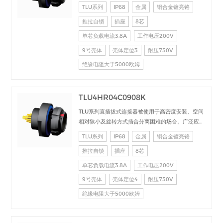
于电台设备、加固计算机、医疗设备、测试检测设
TLU系列
IP68
金属
铜合金镀亮铬
备、音频视频设备、数据采集、工业控制等场合的交
推拉自锁
插座
8芯
直流、高速、射频、光纤等的信号连接传输。
单芯负载电流3.8A
工作电压200V
9号壳体
壳体定位3
耐压750V
绝缘电阻大于5000欧姆
TLU4HR04C0908K
TLU系列直插拔式连接器被使用于高密度安装、空间
相对狭小及旋转方式插合分离困难的场合。广泛应用
于电台设备、加固计算机、医疗设备、测试检测设
TLU系列
IP68
金属
铜合金镀亮铬
备、音频视频设备、数据采集、工业控制等场合的交
推拉自锁
插座
8芯
直流、高速、射频、光纤等的信号连接传输。
单芯负载电流3.8A
工作电压200V
9号壳体
壳体定位4
耐压750V
绝缘电阻大于5000欧姆