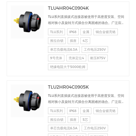
TLU4HR04C0904K
TLU系列直插拔式连接器被使用于高密度安装、空间
相对狭小及旋转方式插合分离困难的场合。广泛应用
于电台设备、加固计算机、医疗设备、测试检测设
TLU系列
IP68
金属
铜合金镀亮铬
备、音频视频设备、数据采集、工业控制等场合的交
推拉自锁
插座
4芯
直流、高速、射频、光纤等的信号连接传输。
单芯负载电流6.3A
工作电压250V
9号壳体
壳体定位4
耐压875V
绝缘电阻大于5000欧姆
TLU2HR04C0905K
TLU系列直插拔式连接器被使用于高密度安装、空间
相对狭小及旋转方式插合分离困难的场合。广泛应用
于电台设备、加固计算机、医疗设备、测试检测设
TLU系列
IP68
金属
铜合金镀亮铬
备、音频视频设备、数据采集、工业控制等场合的交
推拉自锁
插座
5芯
直流、高速、射频、光纤等的信号连接传输。
单芯负载电流6.3A
工作电压250V