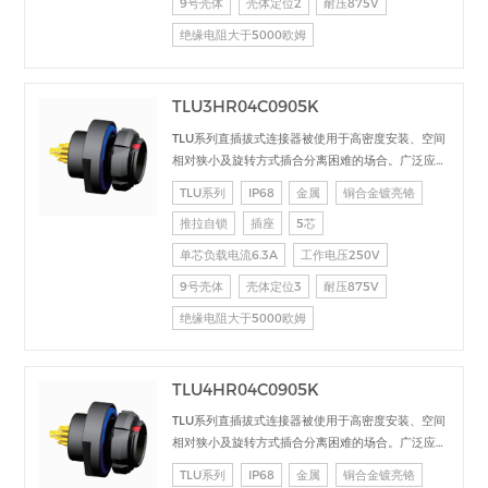
9号壳体
壳体定位2
耐压875V
绝缘电阻大于5000欧姆
TLU3HR04C0905K
TLU系列直插拔式连接器被使用于高密度安装、空间
相对狭小及旋转方式插合分离困难的场合。广泛应用
于电台设备、加固计算机、医疗设备、测试检测设
TLU系列
IP68
金属
铜合金镀亮铬
备、音频视频设备、数据采集、工业控制等场合的交
推拉自锁
插座
5芯
直流、高速、射频、光纤等的信号连接传输。
单芯负载电流6.3A
工作电压250V
9号壳体
壳体定位3
耐压875V
绝缘电阻大于5000欧姆
TLU4HR04C0905K
TLU系列直插拔式连接器被使用于高密度安装、空间
相对狭小及旋转方式插合分离困难的场合。广泛应用
于电台设备、加固计算机、医疗设备、测试检测设
TLU系列
IP68
金属
铜合金镀亮铬
备、音频视频设备、数据采集、工业控制等场合的交