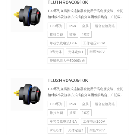
TLU1HR04C0910K
TLU系列直插拔式连接器被使用于高密度安装、空间
相对狭小及旋转方式插合分离困难的场合。广泛应用
于电台设备、加固计算机、医疗设备、测试检测设
TLU系列
IP68
金属
铜合金镀亮铬
备、音频视频设备、数据采集、工业控制等场合的交
推拉自锁
插座
10芯
直流、高速、射频、光纤等的信号连接传输。
单芯负载电流1.8A
工作电压200V
9号壳体
壳体定位1
耐压750V
绝缘电阻大于5000欧姆
TLU2HR04C0910K
TLU系列直插拔式连接器被使用于高密度安装、空间
相对狭小及旋转方式插合分离困难的场合。广泛应用
于电台设备、加固计算机、医疗设备、测试检测设
TLU系列
IP68
金属
铜合金镀亮铬
备、音频视频设备、数据采集、工业控制等场合的交
推拉自锁
插座
10芯
直流、高速、射频、光纤等的信号连接传输。
单芯负载电流1.8A
工作电压200V
9号壳体
壳体定位3
耐压750V