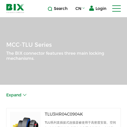
Search
CN
Login
MCC-TLU Series
The BIX connector features three main locking
mechanisms.
Expand
TLU3HR04C0904K
TLU系列直插拔式连接器被使用于高密度安装、空间