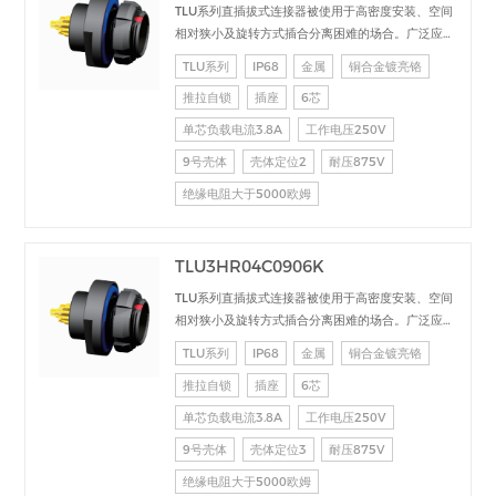
TLU系列直插拔式连接器被使用于高密度安装、空间
相对狭小及旋转方式插合分离困难的场合。广泛应用
于电台设备、加固计算机、医疗设备、测试检测设
TLU系列
IP68
金属
铜合金镀亮铬
备、音频视频设备、数据采集、工业控制等场合的交
推拉自锁
插座
6芯
直流、高速、射频、光纤等的信号连接传输。
单芯负载电流3.8A
工作电压250V
9号壳体
壳体定位2
耐压875V
绝缘电阻大于5000欧姆
TLU3HR04C0906K
TLU系列直插拔式连接器被使用于高密度安装、空间
相对狭小及旋转方式插合分离困难的场合。广泛应用
于电台设备、加固计算机、医疗设备、测试检测设
TLU系列
IP68
金属
铜合金镀亮铬
备、音频视频设备、数据采集、工业控制等场合的交
推拉自锁
插座
6芯
直流、高速、射频、光纤等的信号连接传输。
单芯负载电流3.8A
工作电压250V
9号壳体
壳体定位3
耐压875V
绝缘电阻大于5000欧姆