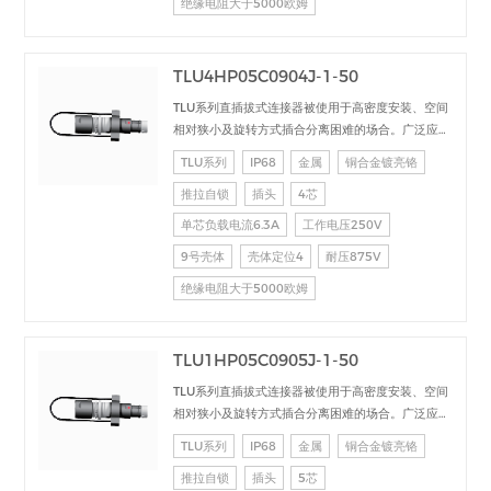
绝缘电阻大于5000欧姆
TLU4HP05C0904J-1-50
TLU系列直插拔式连接器被使用于高密度安装、空间
相对狭小及旋转方式插合分离困难的场合。广泛应用
于电台设备、加固计算机、医疗设备、测试检测设
TLU系列
IP68
金属
铜合金镀亮铬
备、音频视频设备、数据采集、工业控制等场合的交
推拉自锁
插头
4芯
直流、高速、射频、光纤等的信号连接传输。
单芯负载电流6.3A
工作电压250V
9号壳体
壳体定位4
耐压875V
绝缘电阻大于5000欧姆
TLU1HP05C0905J-1-50
TLU系列直插拔式连接器被使用于高密度安装、空间
相对狭小及旋转方式插合分离困难的场合。广泛应用
于电台设备、加固计算机、医疗设备、测试检测设
TLU系列
IP68
金属
铜合金镀亮铬
备、音频视频设备、数据采集、工业控制等场合的交
推拉自锁
插头
5芯
直流、高速、射频、光纤等的信号连接传输。