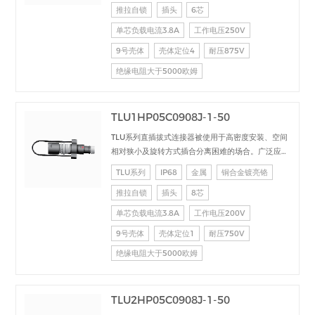
推拉自锁
插头
6芯
直流、高速、射频、光纤等的信号连接传输。
单芯负载电流3.8A
工作电压250V
9号壳体
壳体定位4
耐压875V
绝缘电阻大于5000欧姆
TLU1HP05C0908J-1-50
TLU系列直插拔式连接器被使用于高密度安装、空间
相对狭小及旋转方式插合分离困难的场合。广泛应用
于电台设备、加固计算机、医疗设备、测试检测设
TLU系列
IP68
金属
铜合金镀亮铬
备、音频视频设备、数据采集、工业控制等场合的交
推拉自锁
插头
8芯
直流、高速、射频、光纤等的信号连接传输。
单芯负载电流3.8A
工作电压200V
9号壳体
壳体定位1
耐压750V
绝缘电阻大于5000欧姆
TLU2HP05C0908J-1-50