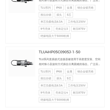
相对狭小及旋转方式插合分离困难的场合。广泛应用
于电台设备、加固计算机、医疗设备、测试检测设
TLU系列
IP68
金属
铜合金镀亮铬
备、音频视频设备、数据采集、工业控制等场合的交
推拉自锁
插头
5芯
直流、高速、射频、光纤等的信号连接传输。
单芯负载电流6.3A
工作电压250V
9号壳体
壳体定位3
耐压875V
绝缘电阻大于5000欧姆
TLU4HP05C0905J-1-50
TLU系列直插拔式连接器被使用于高密度安装、空间
相对狭小及旋转方式插合分离困难的场合。广泛应用
于电台设备、加固计算机、医疗设备、测试检测设
TLU系列
IP68
金属
铜合金镀亮铬
备、音频视频设备、数据采集、工业控制等场合的交
推拉自锁
插头
5芯
直流、高速、射频、光纤等的信号连接传输。
单芯负载电流6.3A
工作电压250V
9号壳体
壳体定位4
耐压875V
绝缘电阻大于5000欧姆