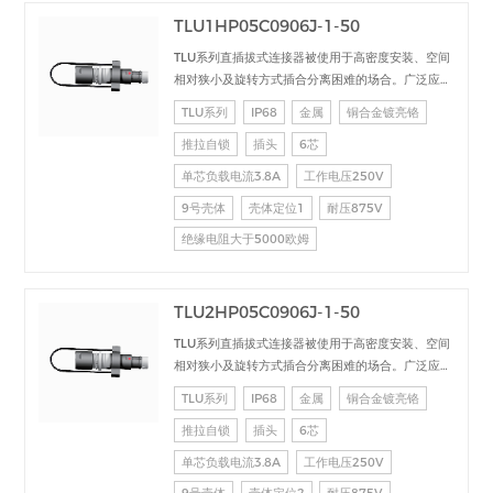
TLU1HP05C0906J-1-50
TLU系列直插拔式连接器被使用于高密度安装、空间
相对狭小及旋转方式插合分离困难的场合。广泛应用
于电台设备、加固计算机、医疗设备、测试检测设
TLU系列
IP68
金属
铜合金镀亮铬
备、音频视频设备、数据采集、工业控制等场合的交
推拉自锁
插头
6芯
直流、高速、射频、光纤等的信号连接传输。
单芯负载电流3.8A
工作电压250V
9号壳体
壳体定位1
耐压875V
绝缘电阻大于5000欧姆
TLU2HP05C0906J-1-50
TLU系列直插拔式连接器被使用于高密度安装、空间
相对狭小及旋转方式插合分离困难的场合。广泛应用
于电台设备、加固计算机、医疗设备、测试检测设
TLU系列
IP68
金属
铜合金镀亮铬
备、音频视频设备、数据采集、工业控制等场合的交
推拉自锁
插头
6芯
直流、高速、射频、光纤等的信号连接传输。
单芯负载电流3.8A
工作电压250V