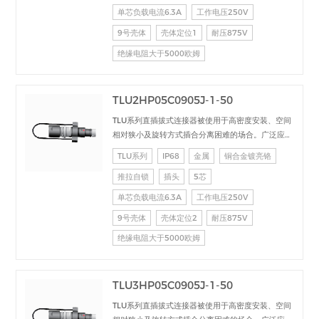
单芯负载电流6.3A
工作电压250V
9号壳体
壳体定位1
耐压875V
绝缘电阻大于5000欧姆
TLU2HP05C0905J-1-50
TLU系列直插拔式连接器被使用于高密度安装、空间
相对狭小及旋转方式插合分离困难的场合。广泛应用
于电台设备、加固计算机、医疗设备、测试检测设
TLU系列
IP68
金属
铜合金镀亮铬
备、音频视频设备、数据采集、工业控制等场合的交
推拉自锁
插头
5芯
直流、高速、射频、光纤等的信号连接传输。
单芯负载电流6.3A
工作电压250V
9号壳体
壳体定位2
耐压875V
绝缘电阻大于5000欧姆
TLU3HP05C0905J-1-50
TLU系列直插拔式连接器被使用于高密度安装、空间