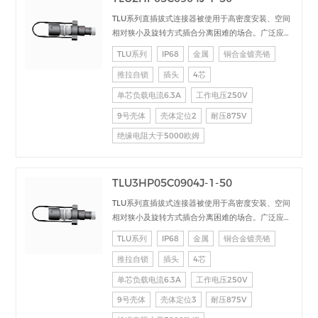
TLU系列直插拔式连接器被使用于高密度安装、空间
相对狭小及旋转方式插合分离困难的场合。广泛应用
于电台设备、加固计算机、医疗设备、测试检测设
TLU系列
IP68
金属
铜合金镀亮铬
备、音频视频设备、数据采集、工业控制等场合的交
推拉自锁
插头
4芯
直流、高速、射频、光纤等的信号连接传输。
单芯负载电流6.3A
工作电压250V
9号壳体
壳体定位2
耐压875V
绝缘电阻大于5000欧姆
TLU3HP05C0904J-1-50
TLU系列直插拔式连接器被使用于高密度安装、空间
相对狭小及旋转方式插合分离困难的场合。广泛应用
于电台设备、加固计算机、医疗设备、测试检测设
TLU系列
IP68
金属
铜合金镀亮铬
备、音频视频设备、数据采集、工业控制等场合的交
推拉自锁
插头
4芯
直流、高速、射频、光纤等的信号连接传输。
单芯负载电流6.3A
工作电压250V
9号壳体
壳体定位3
耐压875V