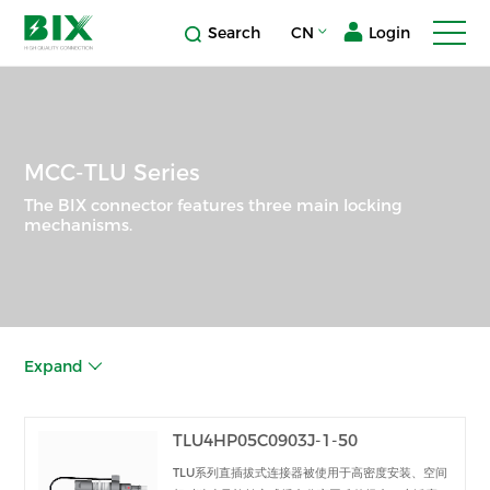
Search
CN
Login
MCC-TLU Series
The BIX connector features three main locking
mechanisms.
Expand
TLU4HP05C0903J-1-50
TLU系列直插拔式连接器被使用于高密度安装、空间