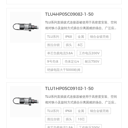
TLU4HP05C0908J-1-50
TLU系列直插拔式连接器被使用于高密度安装、空间
相对狭小及旋转方式插合分离困难的场合。广泛应用
于电台设备、加固计算机、医疗设备、测试检测设
TLU系列
IP68
金属
铜合金镀亮铬
备、音频视频设备、数据采集、工业控制等场合的交
推拉自锁
插头
8芯
直流、高速、射频、光纤等的信号连接传输。
单芯负载电流3.8A
工作电压200V
9号壳体
壳体定位4
耐压750V
绝缘电阻大于5000欧姆
TLU1HP05C0910J-1-50
TLU系列直插拔式连接器被使用于高密度安装、空间
相对狭小及旋转方式插合分离困难的场合。广泛应用
于电台设备、加固计算机、医疗设备、测试检测设
TLU系列
IP68
金属
铜合金镀亮铬
备、音频视频设备、数据采集、工业控制等场合的交
推拉自锁
插头
10芯
直流、高速、射频、光纤等的信号连接传输。
单芯负载电流1.8A
工作电压200V