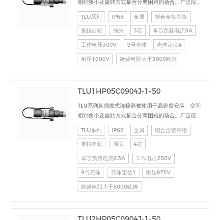
相对狭小及旋转方式插合分离困难的场合。广泛应用
于电台设备、加固计算机、医疗设备、测试检测设
TLU系列
IP68
金属
铜合金镀亮铬
备、音频视频设备、数据采集、工业控制等场合的交
推拉自锁
插头
3芯
单芯负载电流9A
直流、高速、射频、光纤等的信号连接传输。
工作电压300V
9号壳体
壳体定位4
耐压1000V
绝缘电阻大于5000欧姆
TLU1HP05C0904J-1-50
TLU系列直插拔式连接器被使用于高密度安装、空间
相对狭小及旋转方式插合分离困难的场合。广泛应用
于电台设备、加固计算机、医疗设备、测试检测设
TLU系列
IP68
金属
铜合金镀亮铬
备、音频视频设备、数据采集、工业控制等场合的交
推拉自锁
插头
4芯
直流、高速、射频、光纤等的信号连接传输。
单芯负载电流6.3A
工作电压250V
9号壳体
壳体定位1
耐压875V
绝缘电阻大于5000欧姆
TLU2HP05C0904J-1-50