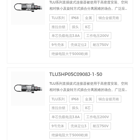
TLU系列直插拔式连接器被使用于高密度安装、空间
相对狭小及旋转方式插合分离困难的场合。广泛应用
于电台设备、加固计算机、医疗设备、测试检测设
TLU系列
IP68
金属
铜合金镀亮铬
备、音频视频设备、数据采集、工业控制等场合的交
推拉自锁
插头
8芯
直流、高速、射频、光纤等的信号连接传输。
单芯负载电流3.8A
工作电压200V
9号壳体
壳体定位2
耐压750V
绝缘电阻大于5000欧姆
TLU3HP05C0908J-1-50
TLU系列直插拔式连接器被使用于高密度安装、空间
相对狭小及旋转方式插合分离困难的场合。广泛应用
于电台设备、加固计算机、医疗设备、测试检测设
TLU系列
IP68
金属
铜合金镀亮铬
备、音频视频设备、数据采集、工业控制等场合的交
推拉自锁
插头
8芯
直流、高速、射频、光纤等的信号连接传输。
单芯负载电流3.8A
工作电压200V
9号壳体
壳体定位3
耐压750V
绝缘电阻大于5000欧姆