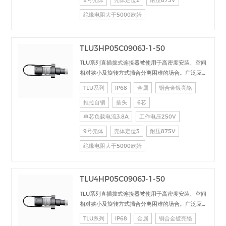
9号壳体
壳体定位2
耐压875V
绝缘电阻大于5000欧姆
TLU3HP05C0906J-1-50
TLU系列直插拔式连接器被使用于高密度安装、空间
相对狭小及旋转方式插合分离困难的场合。广泛应用
于电台设备、加固计算机、医疗设备、测试检测设
TLU系列
IP68
金属
铜合金镀亮铬
备、音频视频设备、数据采集、工业控制等场合的交
推拉自锁
插头
6芯
直流、高速、射频、光纤等的信号连接传输。
单芯负载电流3.8A
工作电压250V
9号壳体
壳体定位3
耐压875V
绝缘电阻大于5000欧姆
TLU4HP05C0906J-1-50
TLU系列直插拔式连接器被使用于高密度安装、空间
相对狭小及旋转方式插合分离困难的场合。广泛应用
于电台设备、加固计算机、医疗设备、测试检测设
TLU系列
IP68
金属
铜合金镀亮铬
备、音频视频设备、数据采集、工业控制等场合的交