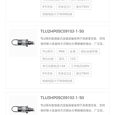
9号壳体
壳体定位1
耐压750V
绝缘电阻大于5000欧姆
TLU2HP05C0910J-1-50
TLU系列直插拔式连接器被使用于高密度安装、空间
相对狭小及旋转方式插合分离困难的场合。广泛应用
于电台设备、加固计算机、医疗设备、测试检测设
TLU系列
IP68
金属
铜合金镀亮铬
备、音频视频设备、数据采集、工业控制等场合的交
推拉自锁
插头
10芯
直流、高速、射频、光纤等的信号连接传输。
单芯负载电流1.8A
工作电压200V
9号壳体
壳体定位2
耐压750V
绝缘电阻大于5000欧姆
TLU3HP05C0910J-1-50
TLU系列直插拔式连接器被使用于高密度安装、空间
相对狭小及旋转方式插合分离困难的场合。广泛应用