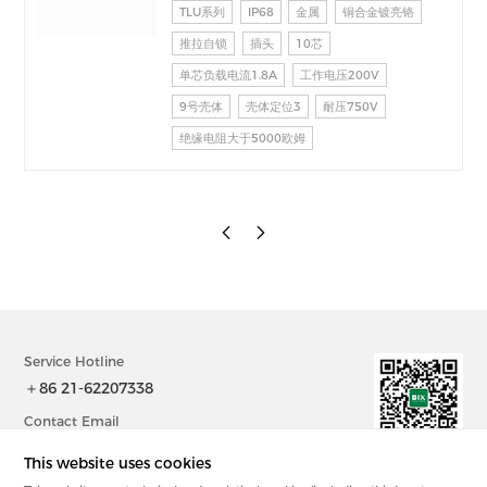
于电台设备、加固计算机、医疗设备、测试检测设
TLU系列
IP68
金属
铜合金镀亮铬
备、音频视频设备、数据采集、工业控制等场合的交
推拉自锁
插头
10芯
直流、高速、射频、光纤等的信号连接传输。
单芯负载电流1.8A
工作电压200V
9号壳体
壳体定位3
耐压750V
绝缘电阻大于5000欧姆
Service Hotline
＋86 21-62207338
Contact Email
sales@bix-china.com
This website uses cookies